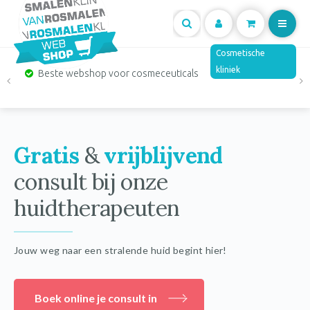
Mijn
Cosmetische
kliniek
Beste webshop voor cosmeceuticals
account
Gratis
&
vrijblijvend
V
consult bij onze
Be
huidtherapeuten
ge
Jouw weg naar een stralende huid begint hier!
Boek online je consult in