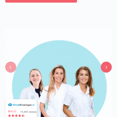
8.9/
10
1.203
reviews