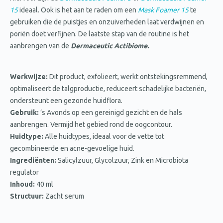
15
ideaal. Ook is het aan te raden om een
Mask Foamer 15
te
gebruiken die de puistjes en onzuiverheden laat verdwijnen en
poriën doet verfijnen. De laatste stap van de routine is het
aanbrengen van de
Dermaceutic Actibiome.
Werkwijze:
Dit product, exfolieert, werkt ontstekingsremmend,
optimaliseert de talgproductie, reduceert schadelijke bacteriën,
ondersteunt een gezonde huidflora.
Gebruik:
’s Avonds op een gereinigd gezicht en de hals
aanbrengen. Vermijd het gebied rond de oogcontour.
Huidtype:
Alle huidtypes, ideaal voor de vette tot
gecombineerde en acne-gevoelige huid.
Ingrediënten:
Salicylzuur, Glycolzuur, Zink en Microbiota
regulator
Inhoud:
40 ml
Structuur:
Zacht serum