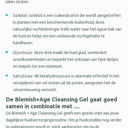
laten stralen.
Sorbitol: sorbitol is een suikeralcohol die wordt aangetroffen
in planten met een beschermende buitenhuid, deze
natuurlijke vochtinbrenger trekt water naar het oppervlak van
de huid en helpt om een voldoende vochtgehalte te
handhaven
Glycolzuur: deze AHA maakt de huid glad, vermindert
onvolkomenheden en beperkt het ontstaan van fijne lijntjes
en rimpels tot een minimum.
Salicylzuur: dit betahydroxyzuur is uitermate effectief in het
verwijderen van cel resten uit de poriën, aangezien het de
celvernieuwing versnelt.
De Blemish+Age Cleansing Gel gaat goed
samen in combinatie met …
De Blemish + Age Cleansing Gel geeft een goede start aan jouw
dagelijkse huidverzorgingsroutine. Om je huidconditie nog verder
te optimaliseren wordt er sterk aanbevolen om na de