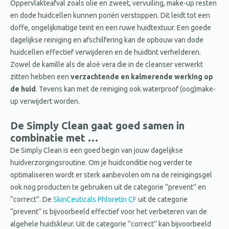
Oppervlakteafval zoals olie en zweet, vervuiling, make-up resten
en dode huidcellen kunnen poriën verstoppen. Dit leidt tot een
doffe, ongelijkmatige teint en een ruwe huidtextuur. Een goede
dagelijkse reiniging en afschilfering kan de opbouw van dode
huidcellen effectief verwijderen en de huidtint verhelderen.
Zowel de kamille als de aloë vera die in de cleanser verwerkt
zitten hebben een
verzachtende en kalmerende werking op
de huid
. Tevens kan met de reiniging ook waterproof (oog)make-
up verwijdert worden.
De Simply Clean gaat goed samen in
combinatie met …
De Simply Clean is een goed begin van jouw dagelijkse
huidverzorgingsroutine. Om je huidconditie nog verder te
optimaliseren wordt er sterk aanbevolen om na de reinigingsgel
ook nog producten te gebruiken uit de categorie ‘’prevent’’ en
‘’correct’’. De
SkinCeuticals Phloretin CF
uit de categorie
‘’prevent’’ is bijvoorbeeld effectief voor het verbeteren van de
algehele huidskleur. Uit de categorie ‘’correct’’ kan bijvoorbeeld