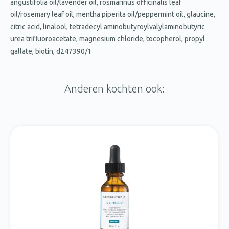
angustifolia oil/lavender oil, rosmarinus officinalis leaf
oil/rosemary leaf oil, mentha piperita oil/peppermint oil, glaucine,
citric acid, linalool, tetradecyl aminobutyroylvalylaminobutyric
urea trifluoroacetate, magnesium chloride, tocopherol, propyl
gallate, biotin, d247390/1
Anderen kochten ook: