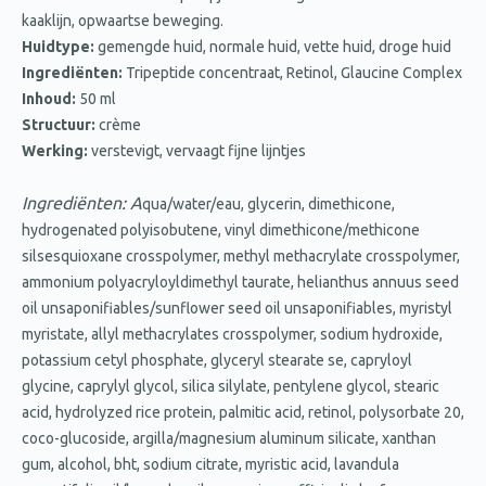
kaaklijn, opwaartse beweging.
Huidtype:
gemengde huid, normale huid, vette huid, droge huid
Ingrediënten:
Tripeptide concentraat, Retinol, Glaucine Complex
Inhoud:
50 ml
Structuur:
crème
Werking:
verstevigt, vervaagt fijne lijntjes
Ingrediënten: A
qua/water/eau, glycerin, dimethicone,
hydrogenated polyisobutene, vinyl dimethicone/methicone
silsesquioxane crosspolymer, methyl methacrylate crosspolymer,
ammonium polyacryloyldimethyl taurate, helianthus annuus seed
oil unsaponifiables/sunflower seed oil unsaponifiables, myristyl
myristate, allyl methacrylates crosspolymer, sodium hydroxide,
potassium cetyl phosphate, glyceryl stearate se, capryloyl
glycine, caprylyl glycol, silica silylate, pentylene glycol, stearic
acid, hydrolyzed rice protein, palmitic acid, retinol, polysorbate 20,
coco-glucoside, argilla/magnesium aluminum silicate, xanthan
gum, alcohol, bht, sodium citrate, myristic acid, lavandula